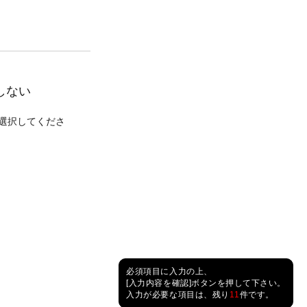
しない
選択してくださ
必須項目に入力の上、
[入力内容を確認]ボタンを押して下さい。
入力が必要な項目は、残り
11
件です。