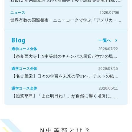
石破茂 前内閣総理大臣がN高等学校で講義を実施全国の中高生と「地方創生」を考える〜「N高グループ政治部」ゲスト講義 8月3日（月）15時より生配信〜
ニュース
2026/07/06
世界有数の国際都市・ニューヨークで学ぶ『アメリカ・ニューヨーク体験ツアー 2026』開催決定！世界トップレベルの教育と文化に触れ、自身の可能性を広げる5日間
Blog
一覧へ
通学コース全体
2026/07/22
【奈良西大寺】N中等部のキャンパス周辺が学びの場に！自分たちでルートを決めて歩く「...
通学コース全体
2026/07/15
【名古屋栄】日々の学習を未来の学力へ。テストの結果だけじゃない、自分の「得意・苦手...
通学コース全体
2026/05/11
【滋賀草津】「また明日ね！」が自然に響く場所に。笑顔でつながった新入生歓迎会
N中等部とは？