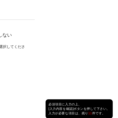
しない
選択してくださ
必須項目に入力の上、
[入力内容を確認]ボタンを押して下さい。
入力が必要な項目は、残り
11
件です。