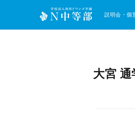
説明会・個
大宮 通