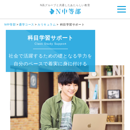
N高グループと共通したあたらしい教育
N中等部
通学コース
カリキュラム
科目学習サポート
科目学習サポート
Class Study Support
社会で活躍するための礎となる学力を
自分のペースで着実に身に付ける