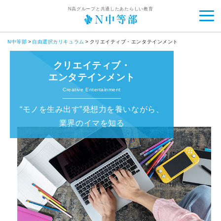
N高グループと共通したあたらしい教育
N中等部
自由選択カリキュラム
クリエイティブ・エンタテインメント
クリエイティブ・
エンタテインメント
Creative Entertainment
“モノを生み出す”発想力を養いながら、
業界のイマを知る