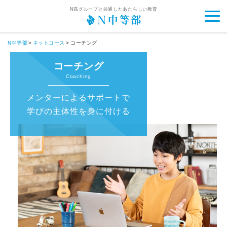
N高グループと共通したあたらしい教育
N中等部
ネットコース
コーチング
コーチング
Coaching
メンターによるサポートで
学びの主体性を身に付ける