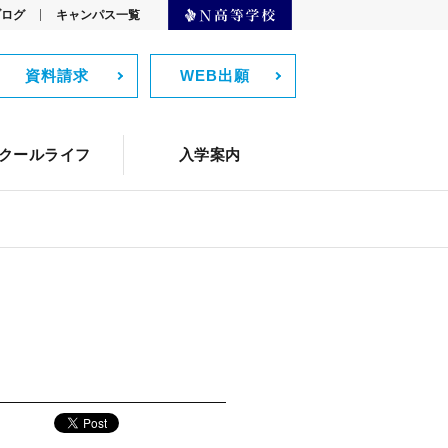
ブログ
キャンパス一覧
資料請求
WEB出願
クリエイター
Webデザイン
）
監修者からのメッセージ
ーブル
テーブル
ィーチング・アシスタント）
バーチャル留学
通学コース生の1日
ネットコース生の1日
機械学習
生徒の声
クールライフ
入学案内
スの学費
ツール
制服紹介
よくある質問