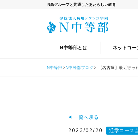
N高グループと共通したあたらしい教育
トップ
自由選択カリキュラムについ
N中等部について
クリエイティブ・エンタテイン
ネットコースについて
通学コースについて
スクールライフとは
12歳からの進
ネッ
通学
イ
N中等部とは
N中等部とは
ネットコー
入学案内について
ネットコース
キャリ
N中等部について
ネットコース
N中等部
N中等部ブログ
【名古屋】最近行った
12歳からの進路設計
ネットコースについて
通学コース
中等部関係者からのメッセージ
ネットコースの特長
通学コースについて
自由選択カリキュラム
共同開発者・監修者からのメッセージ
カリキュラム
通学コースの特長
自由選択カリキュラムについて
スクールライフ
生徒の声
コーチング
カリキュラム
職業体験・ワークショップ
スクールライフとは
入学案内
一覧へ戻る
卒業生インタビュー
タイムテーブル
コーチング
プログラミング
イベント
入学案内について
ニュース・トピックス
2023/02/20
通学コース
アスリートクラス
ネットコース生の1日
タイムテーブル
動画クリエイター
キャリア教育