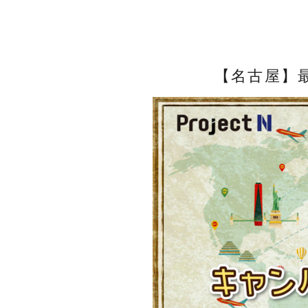
ネットコースの入学までの流れ
N中等部ブログ
保護者との連携
通学コース生の1日
Webデザイン
TA(ティーチング・アシスタント)
通学コースの入学までの流れ
報道関係者の方へ
ネットコースの学費
進路指導
クリエイティブ・エンタテインメント
ICTツールの活用
学習ツール
教職員採用
【名古屋】
保護者との連携
Vantan FLIP CHANNEL
学習システム「ZEN Study」
制服紹介
お問い合わせ
キャンパス紹介
語学（英語・中国語）
よくある質問
説明会・相談会
通学コースの学費
バーチャル留学
資料請求
機械学習
WEB出願
数理科学
ネット企業見学
特別授業