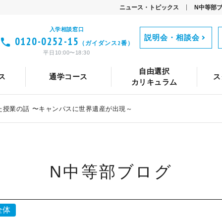
ニュース・トピックス
N中等部
入学相談窓口
説明会・相談会
0120-0252-15
（ガイダンス2番）
て
職業体験・ワークショップ
プログラミング
動画
平日10:00〜18:30
メント
路設計
トコースの特長
コースの特長
ベント
Vantan FLIP CHANNEL
ネット部活・同好会
中等部関係者からのメッセージ
カリキュラム
カリキュラム
キャリア教育
コーチング
コーチング
語学（英語・中国語
共同開発者・
タイムテ
タイム
TA（テ
自由選択
ス
通学コース
ス
の入学までの流れ
ア教育
キャリア教育
ICTツールの活用
数理科学
保護者との連携
卒業生の声
保護者との連携
通学コースの入学までの流れ
ネット企業見学
学習システム「ZEN Study」
アスリートクラス
キャンパス紹介
ネットコースの学費
特別授業
通学コー
学習
カリキュラム
授業の話 〜キャンパスに世界遺産が出現～
N中等部ブログ
全体