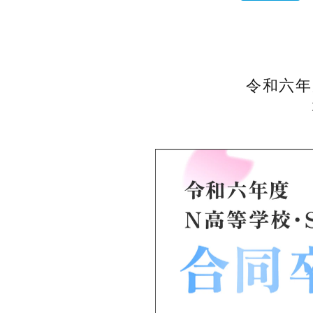
ネットコースの入学までの流れ
N中等部ブログ
保護者との連携
通学コース生の1日
Webデザイン
TA(ティーチング・アシスタント)
通学コースの入学までの流れ
報道関係者の方へ
ネットコースの学費
進路指導
クリエイティブ・エンタテインメント
ICTツールの活用
学習ツール
教職員採用
令和六年
保護者との連携
Vantan FLIP CHANNEL
学習システム「ZEN Study」
制服紹介
お問い合わせ
キャンパス紹介
語学（英語・中国語）
よくある質問
説明会・相談会
通学コースの学費
バーチャル留学
資料請求
機械学習
WEB出願
数理科学
ネット企業見学
特別授業