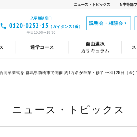
ニュース・トピックス
N中等部
入学相談窓口
説明会・相談会
0120-0252-15
（ガイダンス2番）
て
職業体験・ワークショップ
プログラミング
動画
平日10:00〜18:30
メント
路設計
トコースの特長
コースの特長
ベント
Vantan FLIP CHANNEL
ネット部活・同好会
中等部関係者からのメッセージ
カリキュラム
カリキュラム
キャリア教育
コーチング
コーチング
語学（英語・中国語
共同開発者・
タイムテ
タイム
TA（テ
自由選択
ス
通学コース
ス
の入学までの流れ
ア教育
キャリア教育
ICTツールの活用
数理科学
保護者との連携
卒業生の声
保護者との連携
通学コースの入学までの流れ
ネット企業見学
学習システム「ZEN Study」
アスリートクラス
キャンパス紹介
ネットコースの学費
特別授業
通学コー
学習
カリキュラム
合同卒業式を 群馬県前橋市で開催 約1万名が卒業・修了 〜3月28日（金) 
ニュース・トピックス