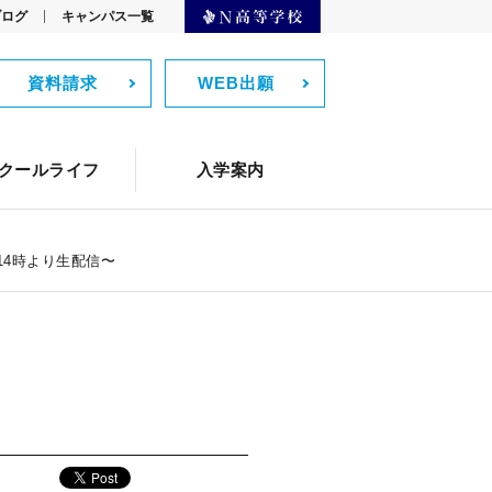
ブログ
キャンパス一覧
資料請求
WEB出願
クリエイター
Webデザイン
）
監修者からのメッセージ
ーブル
テーブル
ィーチング・アシスタント）
バーチャル留学
通学コース生の1日
ネットコース生の1日
機械学習
生徒の声
クールライフ
入学案内
スの学費
ツール
制服紹介
よくある質問
14時より生配信〜