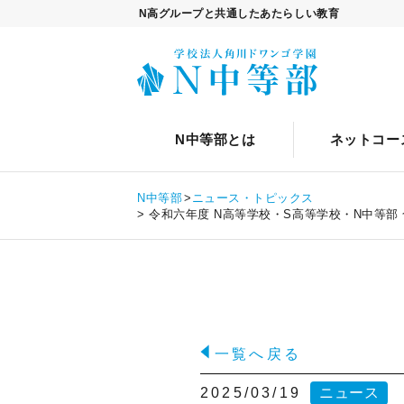
N高グループと共通したあたらしい教育
トップ
自由選択カリキュラムについ
N中等部について
クリエイティブ・エンタテイン
ネットコースについて
通学コースについて
スクールライフとは
12歳からの進
ネッ
通学
イ
N中等部とは
N中等部とは
ネットコー
入学案内について
ネットコース
キャリ
N中等部について
ネットコース
N中等部
ニュース・トピックス
12歳からの進路設計
ネットコースについて
通学コース
令和六年度 N高等学校・S高等学校・N中等部 
中等部関係者からのメッセージ
ネットコースの特長
通学コースについて
自由選択カリキュラム
共同開発者・監修者からのメッセージ
カリキュラム
通学コースの特長
自由選択カリキュラムについて
スクールライフ
生徒の声
コーチング
カリキュラム
職業体験・ワークショップ
スクールライフとは
入学案内
一覧へ戻る
卒業生インタビュー
タイムテーブル
コーチング
プログラミング
イベント
入学案内について
ニュース・トピックス
2025/03/19
ニュース
アスリートクラス
ネットコース生の1日
タイムテーブル
動画クリエイター
キャリア教育