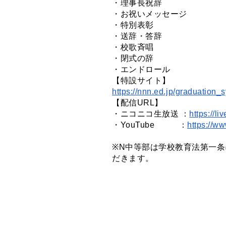
・理事長祝辞
・お祝いメッセージ
・特別表彰
・送辞・答辞
・校歌斉唱
・閉式の辞
・エンドロール
【特設サイト】
https://nnn.ed.jp/graduation_
【配信URL】
・ニコニコ生放送 ：
https://l
・YouTube ：
https://w
※N中等部は学校教育法第一
だきます。