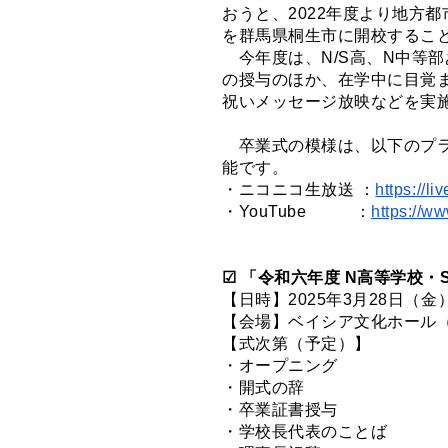
おうと、2022年度より地方
を群馬県桐生市に開校するこ
今年度は、N/S高、N中等
の授与のほか、在学中に目覚
祝いメッセージ放映などを実
卒業式の模様は、以下のプラ
能です。
・ニコニコ生放送 ：
https://l
・YouTube ：
https://w
☑︎ 「令和六年度 N高等学校
【日時】2025年3月28日（
【会場】ベイシア文化ホール（
【式次第（予定）】
・オープニング
・開式の辞
・卒業証書授与
・学校長代表のことば