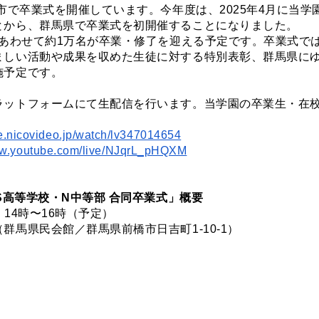
都市で卒業式を開催しています。今年度は、2025年4月に当学
とから、群馬県で卒業式を初開催することになりました。
部あわせて約1万名が卒業・修了を迎える予定です。卒業式で
ましい活動や成果を収めた生徒に対する特別表彰、群馬県に
施予定です。
ットフォームにて生配信を行います。当学園の卒業生・在校
ive.nicovideo.jp/watch/lv347014654
ww.youtube.com/live/NJqrL_pHQXM
・S高等学校・N中等部 合同卒業式」概要
金）14時〜16時（予定）
群馬県民会館／群馬県前橋市日吉町1-10-1）