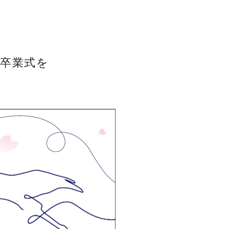
同卒業式を
了