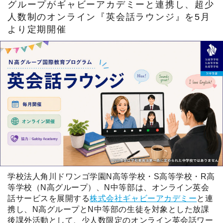
ネットコースの入学までの流れ
N中等部ブログ
グループがギャビーアカデミーと連携し、超少
人数制のオンライン『英会話ラウンジ』を5月
保護者との連携
通学コース生の1日
Webデザイン
TA(ティーチング・アシスタント)
通学コースの入学までの流れ
報道関係者の方へ
より定期開催
ネットコースの学費
進路指導
クリエイティブ・エンタテインメント
ICTツールの活用
学習ツール
教職員採用
保護者との連携
Vantan FLIP CHANNEL
学習システム「ZEN Study」
制服紹介
お問い合わせ
キャンパス紹介
語学（英語・中国語）
よくある質問
説明会・相談会
通学コースの学費
バーチャル留学
資料請求
機械学習
WEB出願
数理科学
ネット企業見学
学校法人角川ドワンゴ学園N高等学校・S高等学校・R高
等学校（N高グループ）、N中等部は、オンライン英会
特別授業
話サービスを展開する
株式会社ギャビーアカデミー
と連
携し、N高グループとN中等部の生徒を対象とした放課
インターハイスクールコミュニティー
後課外活動として、少人数限定のオンライン英会話ワー