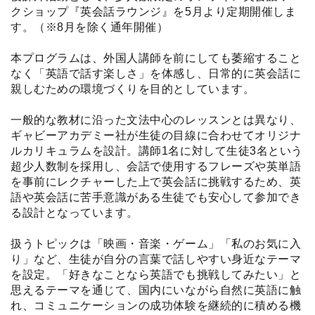
クショップ『英会話ラウンジ』を5月より定期開催しま
す。（※8月を除く通年開催）
本プログラムは、外国人講師を前にしても萎縮すること
なく「英語で話す楽しさ」を体感し、日常的に英会話に
親しむための環境づくりを目的としています。
一般的な教材に沿った文法中心のレッスンとは異なり、
ギャビーアカデミー社が生徒の目線に合わせてオリジナ
ルカリキュラムを設計。講師1名に対して生徒3名という
超少人数制を採用し、会話で使用するフレーズや英単語
を事前にレクチャーした上で英会話に挑戦するため、英
語や英会話に苦手意識がある生徒でも安心して参加でき
る設計となっています。
扱うトピックは「映画・音楽・ゲーム」「私のお気に入
り」など、生徒が自分の言葉で話しやすい身近なテーマ
を設定。「好きなことなら英語でも挑戦してみたい」と
思えるテーマを通じて、国内にいながら自然に英語に触
れ、コミュニケーションの成功体験を継続的に積める機