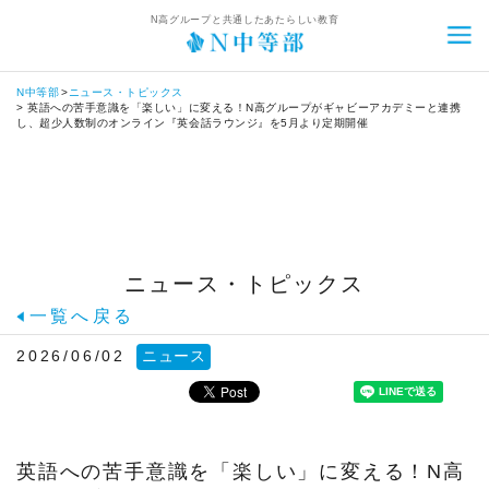
N高グループと共通したあたらしい教育
N中等部
ニュース・トピックス
トップ
英語への苦手意識を「楽しい」に変える！N高グループがギャビーアカデミーと連携
し、超少人数制のオンライン『英会話ラウンジ』を5月より定期開催
N中等部とは
N中等部について
ネットコース
12歳からの進路設計
ネットコースについて
通学コース
ニュース・トピックス
中等部関係者からのメッセージ
ネットコースの特長
通学コースについて
自由選択カリキュラム
一覧へ戻る
共同開発者・監修者からのメッセージ
カリキュラム
通学コースの特長
自由選択カリキュラムについて
スクールライフ
2026/06/02
ニュース
生徒の声
コーチング
カリキュラム
職業体験・ワークショップ
スクールライフとは
入学案内
卒業生インタビュー
タイムテーブル
コーチング
プログラミング
イベント
入学案内について
ニュース・トピックス
英語への苦手意識を「楽しい」に変える！N高
アスリートクラス
ネットコース生の1日
タイムテーブル
動画クリエイター
キャリア教育