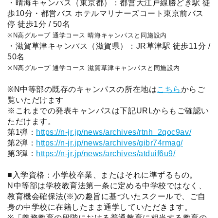
・晴海キャンパス（東京都）：都営大江戸線勝どき駅 徒
歩10分・都営バス ホテルマリナーズコート東京前バス
停 徒歩1分 / 50名
※N高グループ 通学コース 晴海キャンパスと同施設内
・滋賀草津キャンパス（滋賀県）：JR草津駅 徒歩11分 /
50名
※N高グループ 通学コース 滋賀草津キャンパスと同施設内
※N中等部の既存のキャンパスの所在地は
こちら
からご
覧いただけます
※これまでの発表キャンパスは下記URLからもご確認い
ただけます。
第1弾：
https://n-jr.jp/news/archives/rtnh_2qoc9av/
第2弾：
https://n-jr.jp/news/archives/gibr74rmag/
第3弾：
https://n-jr.jp/news/archives/atduif6u9/
■入学資格：小学校卒業、またはそれに準ずるもの。
N中等部は学校教育法第一条に定める中学校ではなく、
教育機会確保法(※)の趣旨に基づいたスクールで、ご自
身の中学校に在籍したまま通学していただきます。
※「義務教育の段階における普通教育に相当する教育の