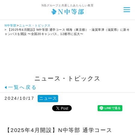
N高グループと共通したあたらしい教育
N中等部
ニュース・トピックス
トップ
【2025年4月開設】N中等部 通学コース 晴海（東京都）・滋賀草津（滋賀県）に新キ
ャンパスを開設 〜全国20キャンパス、12都市に拡大〜
N中等部とは
N中等部について
ネットコース
12歳からの進路設計
ネットコースについて
通学コース
ニュース・トピックス
中等部関係者からのメッセージ
ネットコースの特長
通学コースについて
自由選択カリキュラム
一覧へ戻る
共同開発者・監修者からのメッセージ
カリキュラム
通学コースの特長
自由選択カリキュラムについて
スクールライフ
2024/10/17
ニュース
生徒の声
コーチング
カリキュラム
職業体験・ワークショップ
スクールライフとは
入学案内
卒業生インタビュー
タイムテーブル
コーチング
プログラミング
イベント
入学案内について
ニュース・トピックス
【2025年4月開設】N中等部 通学コース
アスリートクラス
ネットコース生の1日
タイムテーブル
動画クリエイター
キャリア教育