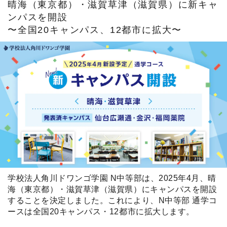
ネットコースの入学までの流れ
N中等部ブログ
晴海（東京都）・滋賀草津（滋賀県）に新キャ
ンパスを開設
保護者との連携
通学コース生の1日
Webデザイン
TA(ティーチング・アシスタント)
通学コースの入学までの流れ
報道関係者の方へ
〜全国20キャンパス、12都市に拡大〜
ネットコースの学費
進路指導
クリエイティブ・エンタテインメント
ICTツールの活用
学習ツール
教職員採用
保護者との連携
Vantan FLIP CHANNEL
学習システム「ZEN Study」
制服紹介
お問い合わせ
キャンパス紹介
語学（英語・中国語）
よくある質問
説明会・相談会
通学コースの学費
バーチャル留学
資料請求
機械学習
WEB出願
数理科学
ネット企業見学
学校法人角川ドワンゴ学園 N中等部は、2025年4月、晴
海（東京都）・滋賀草津（滋賀県）にキャンパスを開設
特別授業
することを決定しました。これにより、N中等部 通学コ
ースは全国20キャンパス・12都市に拡大します。
インターハイスクールコミュニティー