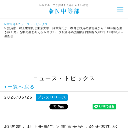
N高グループと共通したあたらしい教育
N中等部
ニュース・トピックス
トップ
投資家・村上世彰氏と東京大学・鈴木寛氏が、教育と投資の最前線から「10年後を生
き抜く力」を中高生と考える N高グループ投資部✕政治部合同講義 5月27日12時30分～
生配信
N中等部とは
N中等部について
ネットコース
12歳からの進路設計
ネットコースについて
通学コース
中等部関係者からのメッセージ
ネットコースの特長
ニュース・トピックス
通学コースについて
自由選択カリキュラム
一覧へ戻る
共同開発者・監修者からのメッセージ
カリキュラム
通学コースの特長
自由選択カリキュラムについて
スクールライフ
2026/05/25
プレスリリース
生徒の声
コーチング
カリキュラム
職業体験・ワークショップ
スクールライフとは
入学案内
卒業生インタビュー
タイムテーブル
コーチング
プログラミング
イベント
入学案内について
ニュース・トピックス
アスリートクラス
ネットコース生の1日
投資家・村上世彰氏と東京大学・鈴木寛氏が、
タイムテーブル
動画クリエイター
キャリア教育