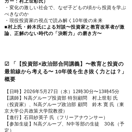
カー：村上世彰氏）
・変化の激しい社会で、なぜ子どもの頃から投資を学ぶ
べきなのか
・現役投資家の視点で読み解く10年後の未来
■村上氏・鈴木氏による対談〜投資家と教育改革者が激
論、正解のない時代の「決断力」の磨き方〜
☑︎ 「【投資部×政治部合同講義】〜教育と投資の
最前線から考える〜 10年後を生き抜く力とは？」
概要
【日時】2026年5月27日（水）12時30分〜13時45分
【講師】N高グループ投資部 特別顧問 村上世彰 氏
（投資家）、N高グループ政治部 顧問 鈴木 寛 氏（東
京大学公共政策大学院教授）
【進行】石田紗英子 氏（フリーアナウンサー）
【参加生徒】N高グループ、N中等部の生徒 30名（予
定）