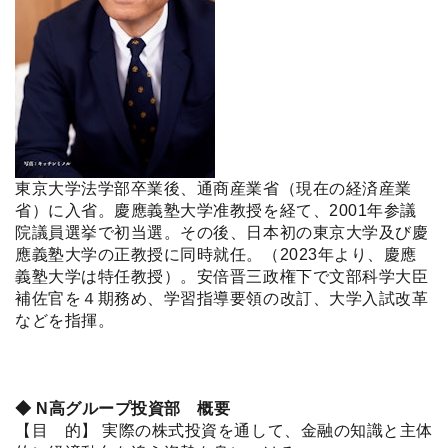
東京大学法学部卒業後、通商産業省（現在の経済産業
省）に入省。慶應義塾大学准教授を経て、2001年参議
院議員選挙で初当選。その後、日本初の東京大学及び慶
應義塾大学の正教授に同時就任。（2023年より、慶應
義塾大学は特任教授）。安倍晋三政権下で文部科学大臣
補佐官を４期務め、学習指導要領の改訂、大学入試改革
などを指揮。
◆ N高グループ投資部 概要
【目 的】 実際の株式投資を通して、金融の知識と主体