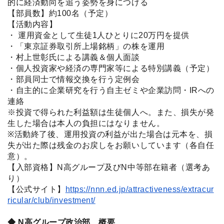
的に経済動向を追う姿勢を身につける
【部員数】約100名（予定）
【活動内容】
・ 運用資金として生徒1人ひとりに20万円を提供
・「東京証券取引所上場銘柄」の株を運用
・村上世彰氏による講義＆個人面談
・個人投資家や経済の専門家等による特別講義（予定）
・部員同士で情報交換を行う定例会
・自主的に企業研究を行う自主ゼミや企業訪問・IRへの
連絡
※投資で得られた利益額は生徒個人へ。また、損失が発
生した場合は本人の負担にはなりません。
※活動終了後、運用投資の利益が出た場合は元本を、損
失が出た際は残金のお戻しをお願いしています（各自任
意）。
【入部資格】N高グループ及びN中等部在籍者（選考あ
り）
【公式サイト】
https://nnn.ed.jp/attractiveness/extracur
ricular/club/investment/
◆ N高グループ政治部 概要