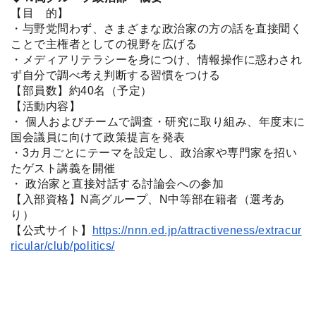
【目 的】
・与野党問わず、さまざまな政治家の方の話を直接聞く
ことで主権者としての視野を広げる
・メディアリテラシーを身につけ、情報操作に惑わされ
ず自分で調べ考え判断する習慣をつける
【部員数】約40名（予定）
【活動内容】
・ 個人およびチームで調査・研究に取り組み、年度末に
国会議員に向けて政策提言を発表
・3カ月ごとにテーマを設定し、政治家や専門家を招い
たゲスト講義を開催
・ 政治家と直接対話する討論会への参加
【入部資格】N高グループ、N中等部在籍者（選考あ
り）
【公式サイト】
https://nnn.ed.jp/attractiveness/extracur
ricular/club/politics/