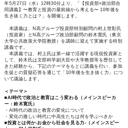
年5月27日（水）12時30分より、「【投資部×政治部合
同講義】〜教育と投資の最前線から考える〜 10年後を
生き抜く力とは？」を開催します。
本講義は、N高グループ投資部特別顧問の村上世彰氏
（投資家）とN高グループ政治部顧問の鈴木寛氏（東京
大学公共政策大学院教授）を講師に迎えて実施する特別
講義です。
本講義では、村上氏は第一線で活躍する現役投資家と
して、鈴木氏は文部科学副大臣や大学教授等を歴任して
きた経験から、下記のテーマをもとに講義を行い、参加
生徒との質疑応答を通じて「10年後を生き抜く力」につ
いて議論します。
＜テーマ＞
■AI時代で政治と教育はこう変わる（メインスピーカ
ー：鈴木寛氏）
・AI時代の政治と教育の変化について
・変化の激しい時代に中高生たちは何を学ぶべきか
■投資とは何か-お金から社会を見る力-（メインスピー