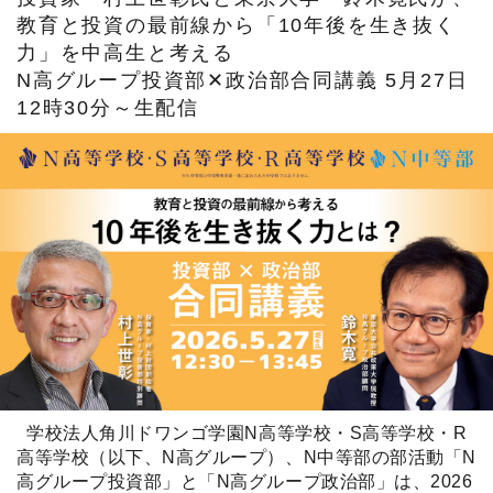
ネットコースの入学までの流れ
N中等部ブログ
教育と投資の最前線から「10年後を生き抜く
保護者との連携
通学コース生の1日
Webデザイン
TA(ティーチング・アシスタント)
通学コースの入学までの流れ
力」を中高生と考える
報道関係者の方へ
N高グループ投資部✕政治部合同講義 5月27日
ネットコースの学費
進路指導
クリエイティブ・エンタテインメント
ICTツールの活用
学習ツール
教職員採用
12時30分～生配信
保護者との連携
Vantan FLIP CHANNEL
学習システム「ZEN Study」
制服紹介
お問い合わせ
キャンパス紹介
語学（英語・中国語）
よくある質問
説明会・相談会
通学コースの学費
バーチャル留学
資料請求
機械学習
WEB出願
数理科学
ネット企業見学
特別授業
学校法人角川ドワンゴ学園N高等学校・S高等学校・R
高等学校（以下、N高グループ）、N中等部の部活動「N
インターハイスクールコミュニティー
高グループ投資部」と「N高グループ政治部」は、2026