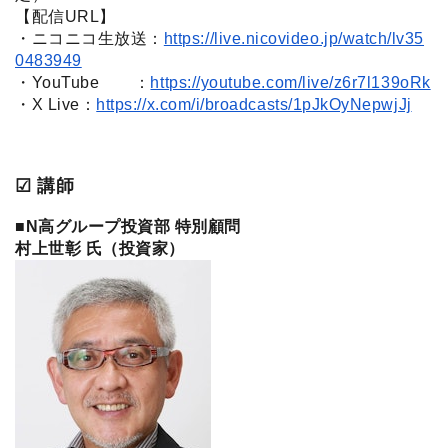
【配信URL】
・ニコニコ生放送：
https://live.nicovideo.jp/watch/lv35
0483949
・YouTube ：
https://youtube.com/live/z6r7l139oRk
・X Live：
https://x.com/i/broadcasts/1pJkOyNepwjJj
☑︎ 講師
■N高グループ投資部 特別顧問
村上世彰 氏（投資家）