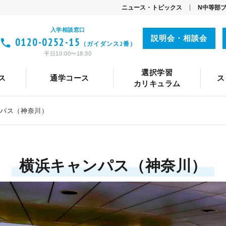
ニュース・トピックス
N中等部
入学相談窓口
説明会・相談会
0120-0252-15
（ガイダンス2番）
て
職業体験・ワークショップ
プログラミング
動画
平日10:00〜18:30
メント
路設計
トコースの特長
コースの特長
ネット部活・同好会
Vantan FLIP CHANNEL
中等部関係者からのメッセージ
カリキュラム
カリキュラム
キャリア教育
コーチング
コーチング
語学（英語・中国語
TA(ティーチング
共同開発者・
タイムテ
タイム
選択学習
ス
通学コース
ス
の入学までの流れ
インタビュー
保護者との連携
保護者との連携
機械学習
学習システム「ZEN Study」
生徒・保護者・メンター対談
キャンパス紹介
通学コースの入学までの流れ
数理科学
ネットコースの学費
特別授業
通学コースの学費
アスリー
学習
カリキュラム
パス（神奈川）
横浜キャンパス（神奈川）