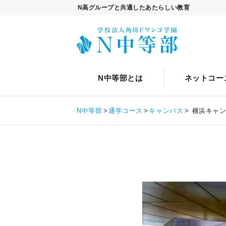
N高グループと共通したあたらしい教育
選択学習カリキュラムについ
スクールライフとは
N中等部について
ネットコースについて
クリエイティブ・エンタテイン
通学コースについて
12歳からの進
イベント
ネッ
通学
N中等部とは
ネットコー
入学案内について
ネットコース
卒業生
N中等部
通学コース
キャンパス
横浜キャン