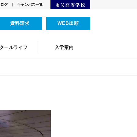
ブログ
キャンパス一覧
資料請求
WEB出願
クリエイター
Webデザイン
）
・アシスタント)
監修者からのメッセージ
ーブル
テーブル
フィリピンオンライン留学
通学コース生の1日
ネットコース生の1日
ICTツールの活用
生徒の声
クールライフ
入学案内
トクラス
ツール
制服紹介
よくある質問